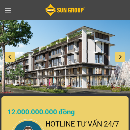
Skip
to
content
12.000.000.000
đồng
HOTLINE TƯ VẤN 24/7