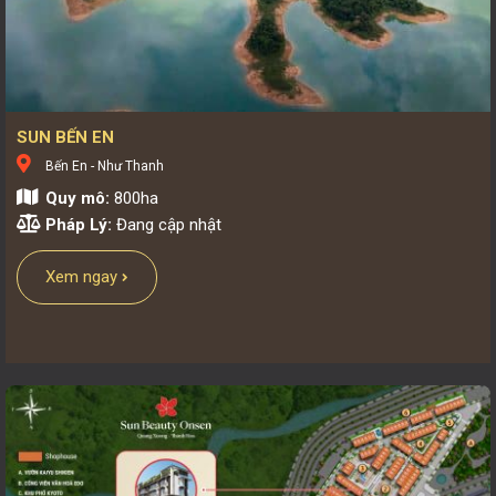
Các loại hình sản phẩm:
SUN BẾN EN
Bến En - Như Thanh
Quy mô:
800ha
Pháp Lý:
Đang cập nhật
Xem ngay