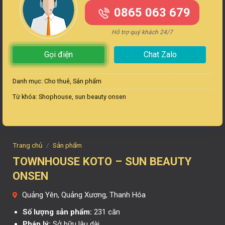
0865 063 679
Hỗ trợ quý khách 24/7
Gọi điện
Chat Zalo
Danh mục:
Cho thuê
,
Sản phẩm
Từ khóa:
Shophouse
,
sun beauty onsen
Trang chủ
/
Sản phẩm
TOWNHOUSE KOTO – SUN BEAUTY
ONSEN
Quảng Yên, Quảng Xương, Thanh Hóa
Số lượng sản phẩm:
231 căn
Pháp lý:
Sở hữu lâu dài