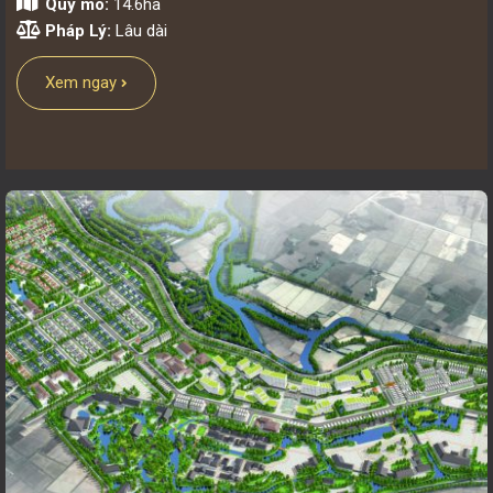
Quy mô:
14.6ha
Pháp Lý:
Lâu dài
Xem ngay