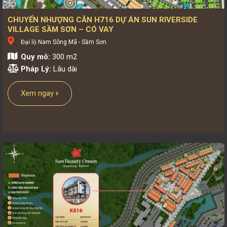
3 tầng
CHUYỂN NHƯỢNG CĂN H716 DỰ ÁN SUN RIVERSIDE
VILLAGE SẦM SƠN – CÓ VAY
Đại lộ Nam Sông Mã - Sầm Sơn
Quy mô:
300 m2
Pháp Lý:
Lâu dài
Xem ngay