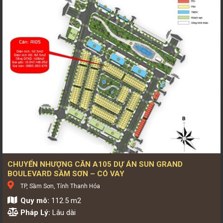
CHUYỂN NHƯỢNG CĂN A105 DỰ ÁN SUN GRAND
BOULEVARD SẦM SƠN – CÓ VAY
TP, Sầm Sơn, Tỉnh Thanh Hóa
Quy mô:
112.5 m2
Pháp Lý:
Lâu dài